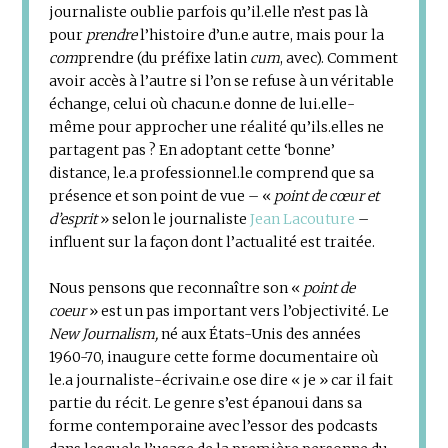
journaliste oublie parfois qu’il.elle n’est pas là
pour
prendre
l’histoire d’un.e autre, mais pour la
com
prendre (du préfixe latin
cum
, avec). Comment
avoir accès à l’autre si l’on se refuse à un véritable
échange, celui où chacun.e donne de lui.elle-
même pour approcher une réalité qu’ils.elles ne
partagent pas ? En adoptant cette ‘bonne’
distance, le.a professionnel.le comprend que sa
présence et son point de vue – «
point de cœur et
d’esprit
» selon le journaliste
Jean Lacouture
–
influent sur la façon dont l’actualité est traitée.
Nous pensons que reconnaître son «
point de
coeur
» est un pas important vers l’objectivité. Le
New Journalism,
né aux États-Unis des années
1960-70, inaugure cette forme documentaire où
le.a journaliste-écrivain.e ose dire « je » car il fait
partie du récit. Le genre s’est épanoui dans sa
forme contemporaine avec l’essor des podcasts