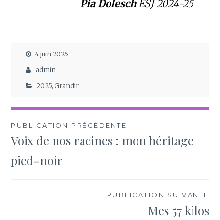
Pia Dolesch
ESJ 2024-25
4 juin 2025
admin
2025
,
Grandir
Navigation
PUBLICATION PRÉCÉDENTE
Voix de nos racines : mon héritage
de
pied-noir
l’article
PUBLICATION SUIVANTE
Mes 57 kilos