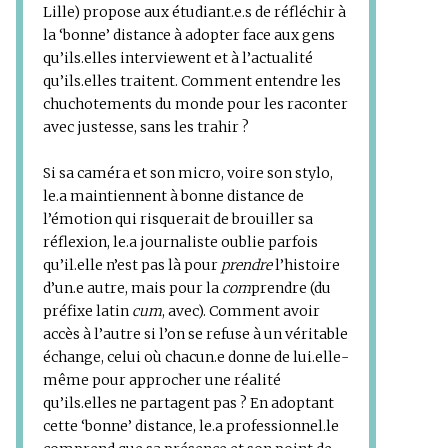
Lille) propose aux étudiant.e.s de réfléchir à
la ‘bonne’ distance à adopter face aux gens
qu’ils.elles interviewent et à l’actualité
qu’ils.elles traitent. Comment entendre les
chuchotements du monde pour les raconter
avec justesse, sans les trahir ?
Si sa caméra et son micro, voire son stylo,
le.a maintiennent à bonne distance de
l’émotion qui risquerait de brouiller sa
réflexion, le.a journaliste oublie parfois
qu’il.elle n’est pas là pour
prendre
l’histoire
d’un.e autre, mais pour la
com
prendre (du
préfixe latin
cum
, avec). Comment avoir
accès à l’autre si l’on se refuse à un véritable
échange, celui où chacun.e donne de lui.elle-
même pour approcher une réalité
qu’ils.elles ne partagent pas ? En adoptant
cette ‘bonne’ distance, le.a professionnel.le