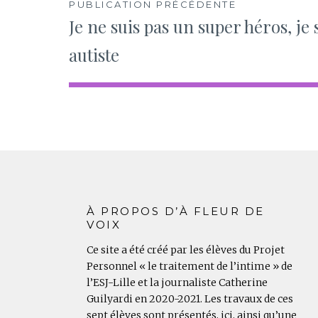
Navigation
PUBLICATION PRÉCÉDENTE
Je ne suis pas un super héros, je 
de
autiste
l’article
À PROPOS D’À FLEUR DE
VOIX
Ce site a été créé par les élèves du Projet
Personnel « le traitement de l’intime » de
l’ESJ-Lille et la journaliste Catherine
Guilyardi en 2020-2021. Les travaux de ces
sept élèves sont présentés, ici, ainsi qu’une