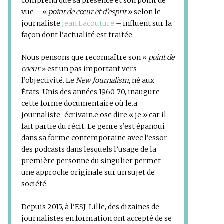
comprend que sa présence et son point de
vue – «
point de cœur et d’esprit
» selon le
journaliste
Jean Lacouture
– influent sur la
façon dont l’actualité est traitée.
Nous pensons que reconnaître son «
point de
coeur
» est un pas important vers
l’objectivité. Le
New Journalism,
né aux
États-Unis des années 1960-70, inaugure
cette forme documentaire où le.a
journaliste-écrivain.e ose dire « je » car il
fait partie du récit. Le genre s’est épanoui
dans sa forme contemporaine avec l’essor
des podcasts dans lesquels l’usage de la
première personne du singulier permet
une approche originale sur un sujet de
société.
Depuis 2015, à l’ESJ-Lille, des dizaines de
journalistes en formation ont accepté de se