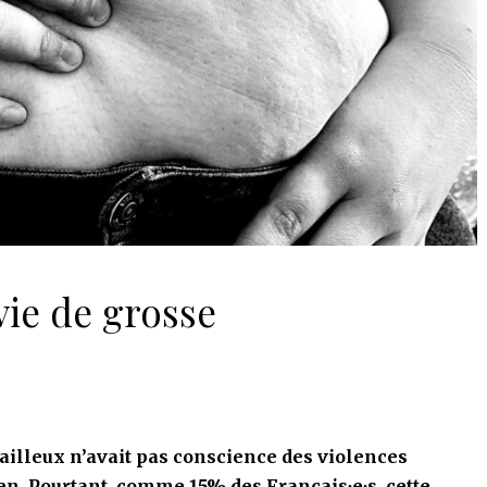
vie de grosse
ailleux n’avait pas conscience des violences
en. Pourtant, comme 15% des Français∙e∙s, cette