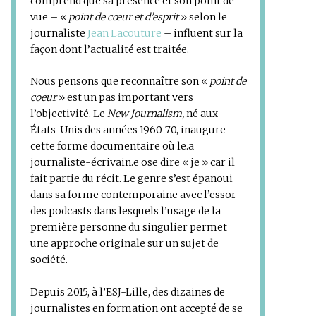
comprend que sa présence et son point de
vue – «
point de cœur et d’esprit
» selon le
journaliste
Jean Lacouture
– influent sur la
façon dont l’actualité est traitée.
Nous pensons que reconnaître son «
point de
coeur
» est un pas important vers
l’objectivité. Le
New Journalism,
né aux
États-Unis des années 1960-70, inaugure
cette forme documentaire où le.a
journaliste-écrivain.e ose dire « je » car il
fait partie du récit. Le genre s’est épanoui
dans sa forme contemporaine avec l’essor
des podcasts dans lesquels l’usage de la
première personne du singulier permet
une approche originale sur un sujet de
société.
Depuis 2015, à l’ESJ-Lille, des dizaines de
journalistes en formation ont accepté de se