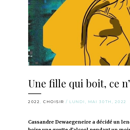
Une fille qui boit, ce n’
2022
,
CHOISIR
/ LUNDI, MAI 30TH, 2022
Cassandre Dewaegeneire a décidé un lend
boire une goutte d’alcool pendant un mois,