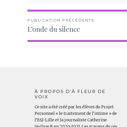
Navigation
PUBLICATION PRÉCÉDENTE
L’onde du silence
de
l’article
À PROPOS D’À FLEUR DE
VOIX
Ce site a été créé par les élèves du Projet
Personnel « le traitement de l’intime » de
l’ESJ-Lille et la journaliste Catherine
Guilyardi en 2020-2021. Les travaux de ces