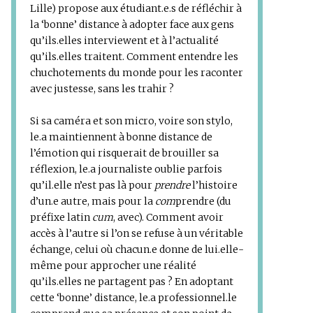
Lille) propose aux étudiant.e.s de réfléchir à
la ‘bonne’ distance à adopter face aux gens
qu’ils.elles interviewent et à l’actualité
qu’ils.elles traitent. Comment entendre les
chuchotements du monde pour les raconter
avec justesse, sans les trahir ?
Si sa caméra et son micro, voire son stylo,
le.a maintiennent à bonne distance de
l’émotion qui risquerait de brouiller sa
réflexion, le.a journaliste oublie parfois
qu’il.elle n’est pas là pour
prendre
l’histoire
d’un.e autre, mais pour la
com
prendre (du
préfixe latin
cum
, avec). Comment avoir
accès à l’autre si l’on se refuse à un véritable
échange, celui où chacun.e donne de lui.elle-
même pour approcher une réalité
qu’ils.elles ne partagent pas ? En adoptant
cette ‘bonne’ distance, le.a professionnel.le