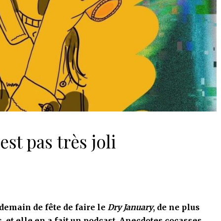
est pas très joli
emain de fête de faire le
Dry January
, de ne plus
 et elle en a fait un podcast. Anecdotes cocasses,