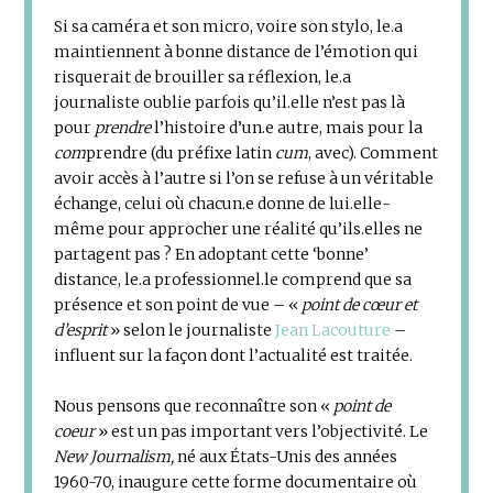
Si sa caméra et son micro, voire son stylo, le.a
maintiennent à bonne distance de l’émotion qui
risquerait de brouiller sa réflexion, le.a
journaliste oublie parfois qu’il.elle n’est pas là
pour
prendre
l’histoire d’un.e autre, mais pour la
com
prendre (du préfixe latin
cum
, avec). Comment
avoir accès à l’autre si l’on se refuse à un véritable
échange, celui où chacun.e donne de lui.elle-
même pour approcher une réalité qu’ils.elles ne
partagent pas ? En adoptant cette ‘bonne’
distance, le.a professionnel.le comprend que sa
présence et son point de vue – «
point de cœur et
d’esprit
» selon le journaliste
Jean Lacouture
–
influent sur la façon dont l’actualité est traitée.
Nous pensons que reconnaître son «
point de
coeur
» est un pas important vers l’objectivité. Le
New Journalism,
né aux États-Unis des années
1960-70, inaugure cette forme documentaire où