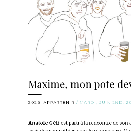
Maxime, mon pote de
2026
,
APPARTENIR
/ MARDI, JUIN 2ND, 2
Anatole Géli
est parti à la rencontre de son 
avait des sympathies pour le régime nazi. Max