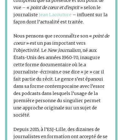
comprend que sa présence et son point de
vue – «
point de cœur et d’esprit
» selon le
journaliste
Jean Lacouture
– influent sur la
façon dont l’actualité est traitée.
Nous pensons que reconnaître son «
point de
coeur
» est un pas important vers
l’objectivité. Le
New Journalism,
né aux
États-Unis des années 1960-70, inaugure
cette forme documentaire où le.a
journaliste-écrivain.e ose dire « je » car il
fait partie du récit. Le genre s’est épanoui
dans sa forme contemporaine avec l’essor
des podcasts dans lesquels l’usage de la
première personne du singulier permet
une approche originale sur un sujet de
société.
Depuis 2015, à l’ESJ-Lille, des dizaines de
journalistes en formation ont accepté de se