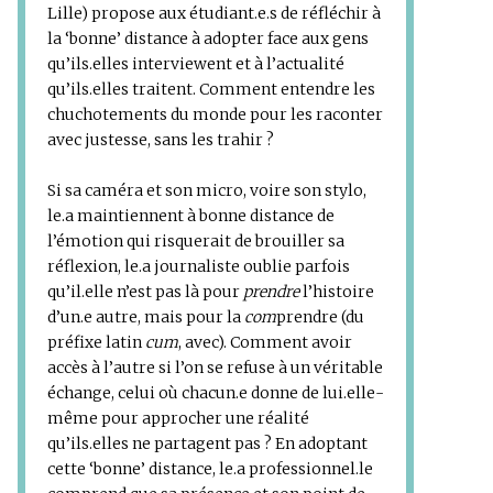
Lille) propose aux étudiant.e.s de réfléchir à
la ‘bonne’ distance à adopter face aux gens
qu’ils.elles interviewent et à l’actualité
qu’ils.elles traitent. Comment entendre les
chuchotements du monde pour les raconter
avec justesse, sans les trahir ?
Si sa caméra et son micro, voire son stylo,
le.a maintiennent à bonne distance de
l’émotion qui risquerait de brouiller sa
réflexion, le.a journaliste oublie parfois
qu’il.elle n’est pas là pour
prendre
l’histoire
d’un.e autre, mais pour la
com
prendre (du
préfixe latin
cum
, avec). Comment avoir
accès à l’autre si l’on se refuse à un véritable
échange, celui où chacun.e donne de lui.elle-
même pour approcher une réalité
qu’ils.elles ne partagent pas ? En adoptant
cette ‘bonne’ distance, le.a professionnel.le