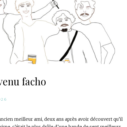
venu facho
026
ancien meilleur ami, deux ans après avoir découvert qu’il
ime, c’était le plus drôle d’une bande de sept meilleurs