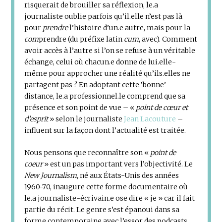
risquerait de brouiller sa réflexion, le.a
journaliste oublie parfois qu’il.elle n’est pas là
pour
prendre
l’histoire d’un.e autre, mais pour la
com
prendre (du préfixe latin
cum
, avec). Comment
avoir accès à l’autre si l’on se refuse à un véritable
échange, celui où chacun.e donne de lui.elle-
même pour approcher une réalité qu’ils.elles ne
partagent pas ? En adoptant cette ‘bonne’
distance, le.a professionnel.le comprend que sa
présence et son point de vue – «
point de cœur et
d’esprit
» selon le journaliste
Jean Lacouture
–
influent sur la façon dont l’actualité est traitée.
Nous pensons que reconnaître son «
point de
coeur
» est un pas important vers l’objectivité. Le
New Journalism,
né aux États-Unis des années
1960-70, inaugure cette forme documentaire où
le.a journaliste-écrivain.e ose dire « je » car il fait
partie du récit. Le genre s’est épanoui dans sa
forme contemporaine avec l’essor des podcasts