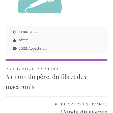
30 mai 2022
admin
2022
,
Appartenir
Navigation
PUBLICATION PRÉCÉDENTE
Au nom du père, du fils et des
de
macaronis
l’article
PUBLICATION SUIVANTE
L’onde du silence