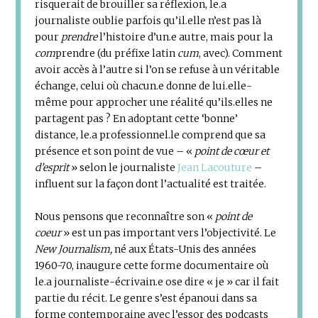
risquerait de brouiller sa réflexion, le.a
journaliste oublie parfois qu’il.elle n’est pas là
pour
prendre
l’histoire d’un.e autre, mais pour la
com
prendre (du préfixe latin
cum
, avec). Comment
avoir accès à l’autre si l’on se refuse à un véritable
échange, celui où chacun.e donne de lui.elle-
même pour approcher une réalité qu’ils.elles ne
partagent pas ? En adoptant cette ‘bonne’
distance, le.a professionnel.le comprend que sa
présence et son point de vue – «
point de cœur et
d’esprit
» selon le journaliste
Jean Lacouture
–
influent sur la façon dont l’actualité est traitée.
Nous pensons que reconnaître son «
point de
coeur
» est un pas important vers l’objectivité. Le
New Journalism,
né aux États-Unis des années
1960-70, inaugure cette forme documentaire où
le.a journaliste-écrivain.e ose dire « je » car il fait
partie du récit. Le genre s’est épanoui dans sa
forme contemporaine avec l’essor des podcasts